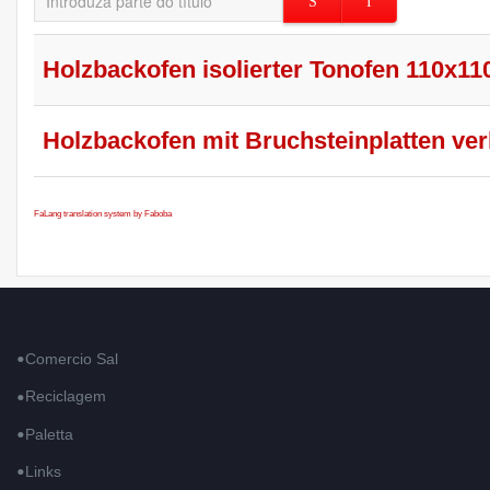
Holzbackofen isolierter Tonofen 110x11
Holzbackofen mit Bruchsteinplatten ve
FaLang translation system by Faboba
Comercio Sal
Reciclagem
Paletta
Links