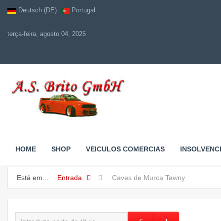
Deutsch (DE)
Portugal
terça-feira, agosto 04, 2026
HOME
SHOP
VEICULOS COMERCIAS
INSOLVENC
Está em...
Entrada
Caves de Murca Tawny