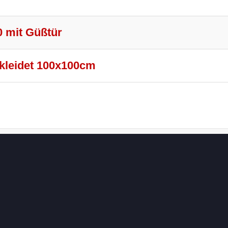
0 mit Güßtür
rkleidet 100x100cm